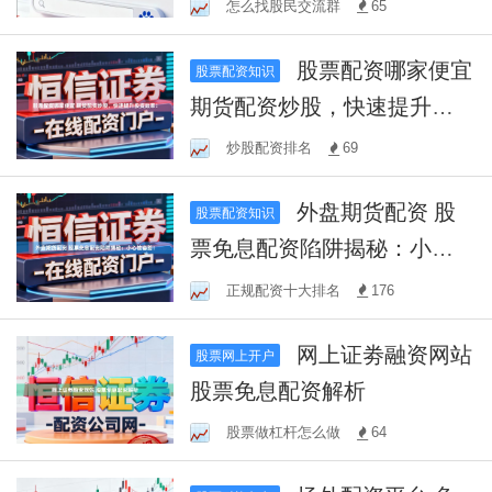
怎么找股民交流群
65
股票配资哪家便宜
股票配资知识
期货配资炒股，快速提升投
资效率！
炒股配资排名
69
外盘期货配资 股
股票配资知识
票免息配资陷阱揭秘：小心
被套路！
正规配资十大排名
176
网上证劵融资网站
股票网上开户
股票免息配资解析
股票做杠杆怎么做
64