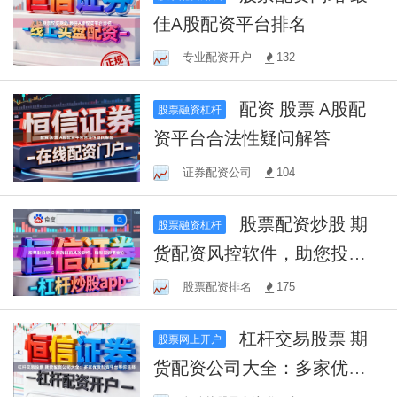
佳A股配资平台排名
专业配资开户
132
配资 股票 A股配
股票融资杠杆
资平台合法性疑问解答
证券配资公司
104
股票配资炒股 期
股票融资杠杆
货配资风控软件，助您投资
更安心
股票配资排名
175
杠杆交易股票 期
股票网上开户
货配资公司大全：多家优质
配资平台等你选择