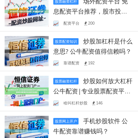
场外配资平台 免
股票融资杠杆
息配资平台推荐，股市投资
新选择
配资平台
200
炒股加杠杆是什么
股票配资知识
意思? 公牛配资值得信赖吗？
靠谱配资
192
炒股如何放大杠杆
股票融资杠杆
公牛配资|专业股票配资平
台|稳健投资回报|高效资金
啥叫杠杆炒股
146
管理|实时追踪交易信息
手机炒股软件 公
股票网上开户
牛配资靠谱赚钱吗？