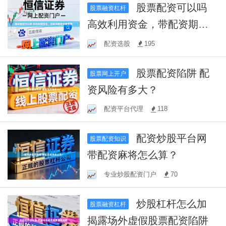
股票配资可以吗
股票融资杠杆
高效利用资金，带配资期货
全面指南
配资选股
195
股票配资陷阱 配
股票网上开户
资风险有多大？
配资平台代理
118
配资炒股平台网
股票配资知识
带配资麻将怎么算？
专业炒股配资门户
70
炒股杠杆怎么加
股票融资杠杆
揭露场外虚假股票配资陷阱